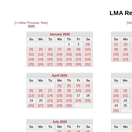
LMA Re
[<<View Previous Year]
[Vi
2025
January 2026
Su
Mo
Tu
We
Th
Fr
Sa
Su
Mo
1
2
[3]
[1]
[2]
[4]
[5]
[6]
[7]
[8]
[9]
[10]
[8]
[9]
[11]
[12]
[13]
[14]
[15]
[16]
[17]
[15]
[16]
[18]
[19]
[20]
[21]
[22]
[23]
[24]
[22]
[23]
[25]
[26]
[27]
[28]
[29]
[30]
[31]
April 2026
Su
Mo
Tu
We
Th
Fr
Sa
Su
Mo
[1]
[2]
[3]
[4]
[5]
[6]
[7]
[8]
[9]
[10]
[11]
[3]
[4]
[12]
[13]
[14]
[15]
[16]
17
18
[10]
[11]
19
20
[21]
[22]
[23]
[24]
[25]
[17]
18
[26]
[27]
[28]
[29]
[30]
24
25
[31]
July 2026
Su
Mo
Tu
We
Th
Fr
Sa
Su
Mo
[1]
[2]
[3]
[4]