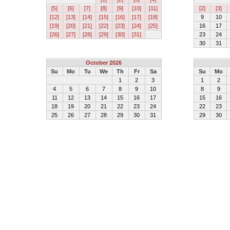
[5]
[6]
[7]
[8]
[9]
[10]
[11]
[2]
[3]
[12]
[13]
[14]
[15]
[16]
[17]
[18]
9
10
[19]
[20]
[21]
[22]
[23]
[24]
[25]
16
17
[26]
[27]
[28]
[29]
[30]
[31]
23
24
30
31
October 2026
Su
Mo
Tu
We
Th
Fr
Sa
Su
Mo
1
2
3
1
2
4
5
6
7
8
9
10
8
9
11
12
13
14
15
16
17
15
16
18
19
20
21
22
23
24
22
23
25
26
27
28
29
30
31
29
30